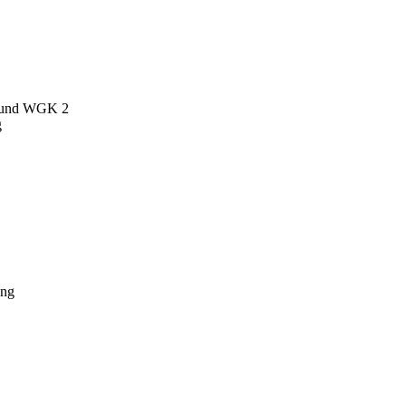
1 und WGK 2
g
ung